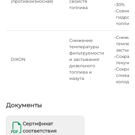
(противоизносная)
свойств
–
30%
топлива
–
Совмест
гидроо
топлив
–
Снижае
Снижение
темпера
температуры
застыва
фильтруемости
–
Сохраня
DIXON
и застывания
текучес
дизельного
–
Сокраща
топлива и
слива/н
мазута
холодны
Документы
Сертификат
соответствия