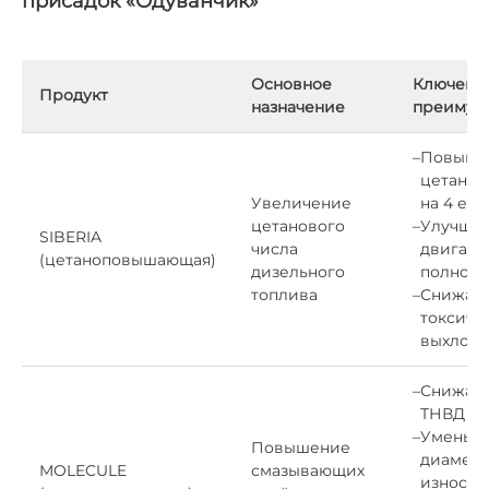
присадок «Одуванчик»
Основное
Ключевы
Продукт
назначение
преимущ
–
Повыша
цетанов
Увеличение
на 4 ед
цетанового
–
Улучшае
SIBERIA
числа
двигате
(цетаноповышающая)
дизельного
полноту
топлива
–
Снижае
токсичн
выхлопа
–
Снижает
ТНВД и 
–
Уменьш
Повышение
диаметр
MOLECULE
смазывающих
износа н